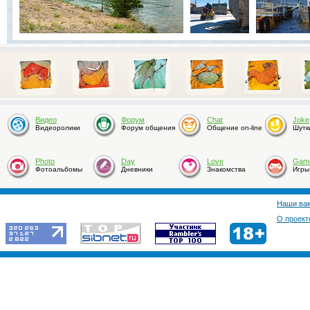
Видео
Форум
Chat
Joke
Видеоролики
Форум общения
Общение on-line
Шутк
Photo
Day
Love
Gam
Фотоальбомы
Дневники
Знакомства
Игры
Наши ва
О проект