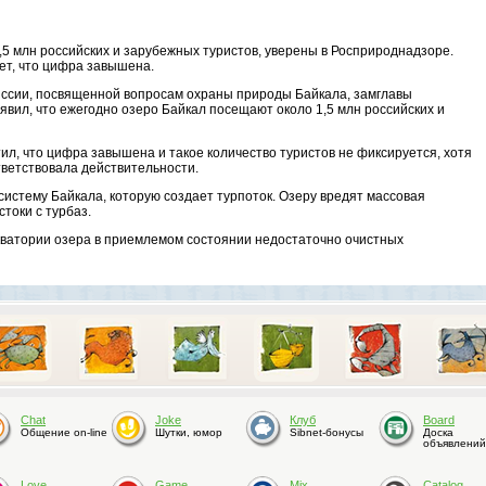
5 млн российских и зарубежных туристов, уверены в Росприроднадзоре.
ет, что цифра завышена.
ссии, посвященной вопросам охраны природы Байкала, замглавы
вил, что ежегодно озеро Байкал посещают около 1,5 млн российских и
л, что цифра завышена и такое количество туристов не фиксируется, хотя
тветствовала действительности.
систему Байкала, которую создает турпоток. Озеру вредят массовая
токи с турбаз.
кватории озера в приемлемом состоянии недостаточно очистных
Chat
Joke
Клуб
Board
Общение on-line
Шутки, юмор
Sibnet-бонусы
Доска
объявлений
Love
Game
Mix
Catalog