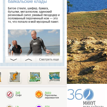
байкальские клады
Битое стекло, шифер, бумага,
бутылки, металлолом, одинокий
резиновый сапог, ржавый гвоздодер и
поломанный перочинный нож — это
то, что попало в мой мусорный пакет.
Смотреть еще
06.09.2014 15:18
Самые знаменитые
погружения на Байкале
Владимир Путин назвал глубинную
Soft
Astro
воду Байкала с «супом из
Софт
Гороскопы,
планктона», а Джеймс Кэмерон после
хиромантия
погружения заявил, что второй
«Аватар» почти полностью будет
Lib
РТК