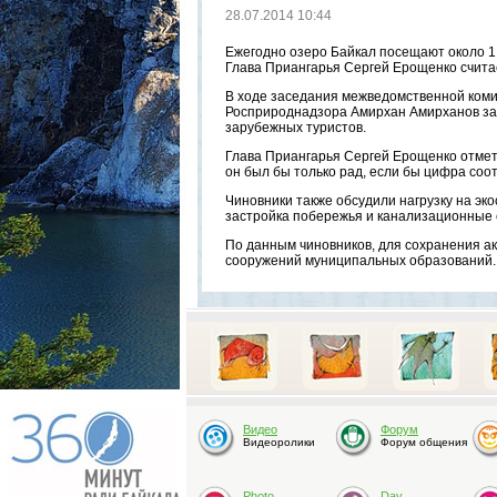
28.07.2014 10:44
Ежегодно озеро Байкал посещают около 1,
Глава Приангарья Сергей Ерощенко счита
В ходе заседания межведомственной коми
Росприроднадзора Амирхан Амирханов зая
зарубежных туристов.
Глава Приангарья Сергей Ерощенко отмети
он был бы только рад, если бы цифра соо
Чиновники также обсудили нагрузку на эко
застройка побережья и канализационные с
По данным чиновников, для сохранения а
сооружений муниципальных образований.
Видео
Форум
Видеоролики
Форум общения
Photo
Day