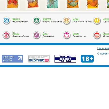
Видео
Форум
Chat
Joke
Видеоролики
Форум общения
Общение on-line
Шутк
Photo
Day
Love
Gam
Фотоальбомы
Дневники
Знакомства
Игры
Наши ва
О проект